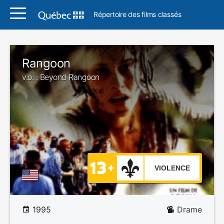
Répertoire des films classés
Rangoon
v.o. : Beyond Rangoon
VIOLENCE
1995
Drame