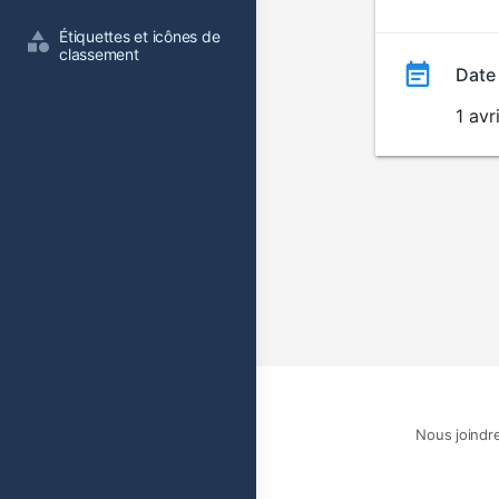
film
Étiquettes et icônes de 
classement
Date
1 avr
Nous joindr