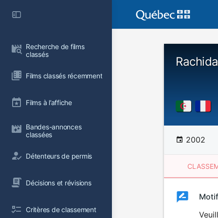
Recherche de films 
classés
Rachid
Films classés récemment
Films à l’affiche
Bandes-annonces 
classées
2002
Détenteurs de permis
CLASSEM
Décisions et révisions
Clas
Moti
Classemen
Critères de classement
du
Veuil