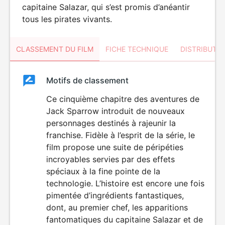
capitaine Salazar, qui s’est promis d’anéantir
tous les pirates vivants.
CLASSEMENT DU FILM
FICHE TECHNIQUE
DISTRIBUTE
Classement
Motifs de classement
Classement
du
Ce cinquième chapitre des aventures de
DÉCONSEILLÉ
AUX JEUNES
Jack Sparrow introduit de nouveaux
film
ENFANTS
personnages destinés à rajeunir la
franchise. Fidèle à l’esprit de la série, le
film propose une suite de péripéties
incroyables servies par des effets
spéciaux à la fine pointe de la
technologie. L’histoire est encore une fois
pimentée d’ingrédients fantastiques,
dont, au premier chef, les apparitions
fantomatiques du capitaine Salazar et de