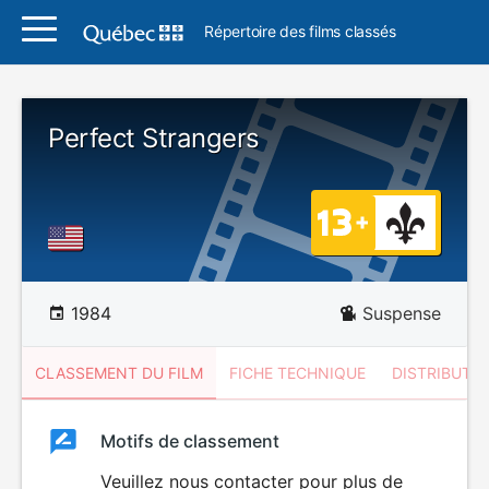
Répertoire des films classés
Perfect Strangers
1984
Suspense
CLASSEMENT DU FILM
FICHE TECHNIQUE
DISTRIBUTE
Classement
Motifs de classement
Classement
du
Veuillez nous contacter pour plus de