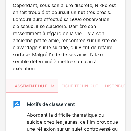
Cependant, sous son allure discrète, Nikko est
en fait troublé et poursuit un but très précis.
Lorsqu’il aura effectué sa 500e observation
d’oiseaux, il se suicidera. Derrière son
ressentiment à l’égard de la vie, il y a son
ancienne petite amie, rencontrée sur un site de
clavardage sur le suicide, qui vient de refaire
surface. Malgré l’aide de ses amis, Nikko
semble déterminé à mettre son plan à
exécution.
CLASSEMENT DU FILM
FICHE TECHNIQUE
DISTRIBUTE
Classement
Motifs de classement
Classement
du
Abordant la difficile thématique du
suicide chez les jeunes, ce film provoque
film
une réflexion sur un sujet controversé qui