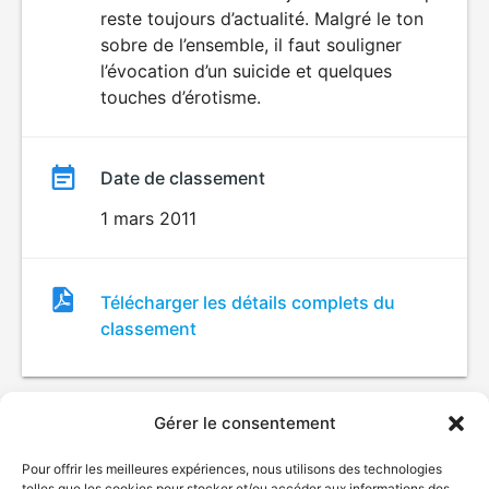
reste toujours d’actualité. Malgré le ton
sobre de l’ensemble, il faut souligner
l’évocation d’un suicide et quelques
touches d’érotisme.
Date de classement
1 mars 2011
Fichier
Télécharger les détails complets du
de
classement
classement
Gérer le consentement
Pour offrir les meilleures expériences, nous utilisons des technologies
telles que les cookies pour stocker et/ou accéder aux informations des