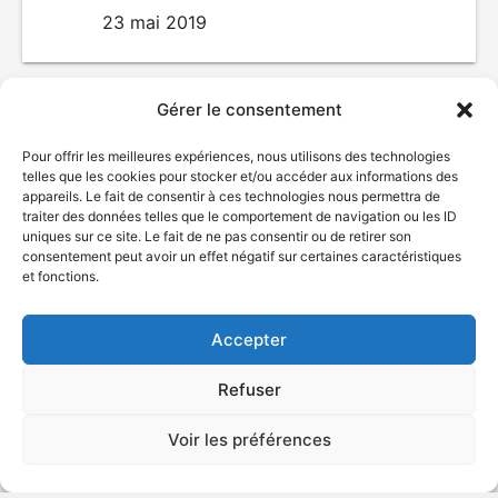
23 mai 2019
Gérer le consentement
Pour offrir les meilleures expériences, nous utilisons des technologies
telles que les cookies pour stocker et/ou accéder aux informations des
appareils. Le fait de consentir à ces technologies nous permettra de
traiter des données telles que le comportement de navigation ou les ID
uniques sur ce site. Le fait de ne pas consentir ou de retirer son
consentement peut avoir un effet négatif sur certaines caractéristiques
© Gouvernement du Québec, 2026
et fonctions.
Nous joindre
Accepter
Plan du site
Accessibilité
Refuser
Accès à l'information
Déclaration de services
Voir les préférences
Politique de confidentialité