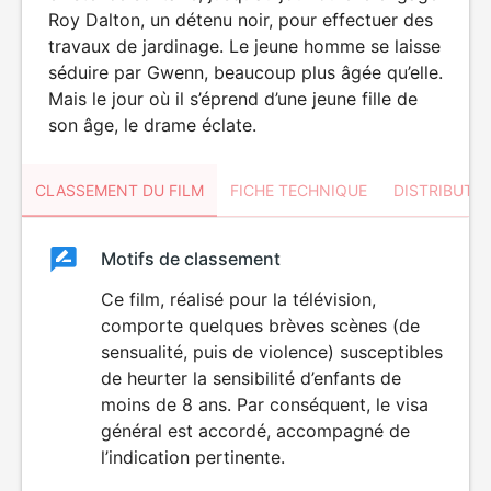
Roy Dalton, un détenu noir, pour effectuer des
travaux de jardinage. Le jeune homme se laisse
séduire par Gwenn, beaucoup plus âgée qu’elle.
Mais le jour où il s’éprend d’une jeune fille de
son âge, le drame éclate.
CLASSEMENT DU FILM
FICHE TECHNIQUE
DISTRIBUTE
Classement
Motifs de classement
Classement
du
Ce film, réalisé pour la télévision,
DÉCONSEILLÉ
AUX JEUNES
comporte quelques brèves scènes (de
film
ENFANTS
sensualité, puis de violence) susceptibles
de heurter la sensibilité d’enfants de
moins de 8 ans. Par conséquent, le visa
général est accordé, accompagné de
l’indication pertinente.