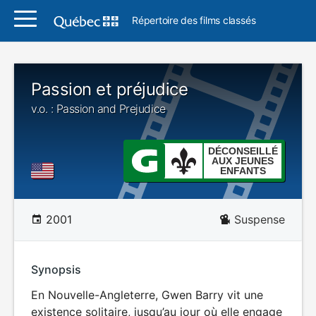
Répertoire des films classés
Passion et préjudice
v.o. : Passion and Prejudice
DÉCONSEILLÉ
AUX JEUNES
ENFANTS
2001
Suspense
Synopsis
En Nouvelle-Angleterre, Gwen Barry vit une
existence solitaire, jusqu’au jour où elle engage