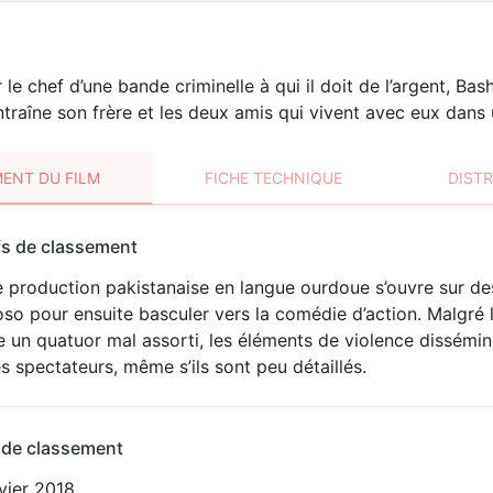
le chef d’une bande criminelle à qui il doit de l’argent, 
ntraîne son frère et les deux amis qui vivent avec eux dans
ENT DU FILM
FICHE TECHNIQUE
DIST
sement
fs de classement
t
 production pakistanaise en langue ourdoue s’ouvre sur de
DÉCONSEILLÉ
AUX JEUNES
so pour ensuite basculer vers la comédie d’action. Malgré 
ENFANTS
 un quatuor mal assorti, les éléments de violence disséminé
s spectateurs, même s’ils sont peu détaillés.
 de classement
vier 2018