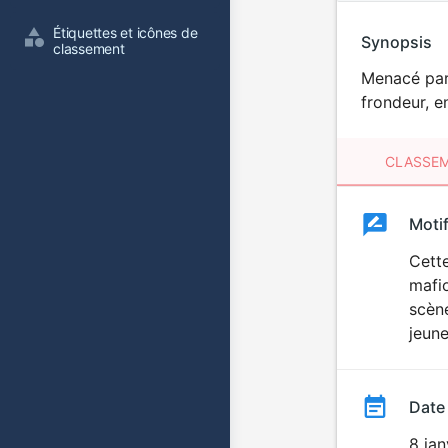
Étiquettes et icônes de 
Synopsis
classement
Menacé par 
frondeur, e
CLASSEM
Clas
Moti
Classemen
du
Cette
mafio
film
scène
jeune
Date
8 jan