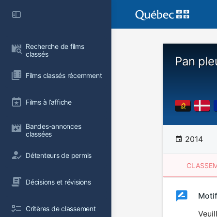
Recherche de films 
classés
Pan ple
Films classés récemment
Films à l’affiche
Bandes-annonces 
classées
2014
Détenteurs de permis
CLASSEM
Décisions et révisions
Clas
Moti
Classemen
Critères de classement
du
Veuil