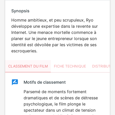
Synopsis
Homme ambitieux, et peu scrupuleux, Ryo
développe une expertise dans la revente sur
Internet. Une menace mortelle commence à
planer sur le jeune entrepreneur lorsque son
identité est dévoilée par les victimes de ses
escroqueries.
CLASSEMENT DU FILM
FICHE TECHNIQUE
DISTRIBUTE
Classement
Motifs de classement
Classement
du
Parsemé de moments fortement
VIOLENCE
dramatiques et de scènes de détresse
film
psychologique, le film plonge le
spectateur dans un climat de tension