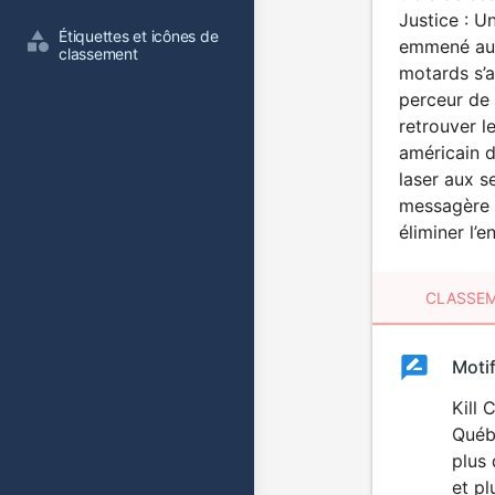
Justice : U
Étiquettes et icônes de 
emmené au 
classement
motards s’a
perceur de 
retrouver l
américain d
laser aux s
messagère d
éliminer l’e
CLASSEM
Clas
Moti
Classemen
du
Kill 
Québe
film
plus 
et pl