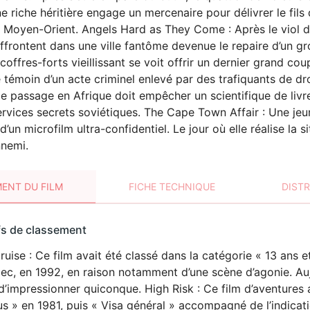
ne riche héritière engage un mercenaire pour délivrer le fil
Moyen-Orient. Angels Hard as They Come : Après le viol d
ffrontent dans une ville fantôme devenue le repaire d’un g
coffres-forts vieillissant se voit offrir un dernier grand co
e témoin d’un acte criminel enlevé par des trafiquants de d
e passage en Afrique doit empêcher un scientifique de livrer
ervices secrets soviétiques. The Cape Town Affair : Une je
’un microfilm ultra-confidentiel. Le jour où elle réalise la 
nnemi.
ENT DU FILM
FICHE TECHNIQUE
DIST
sement
fs de classement
t
Cruise : Ce film avait été classé dans la catégorie « 13 ans
VIOLENCE
c, en 1992, en raison notamment d’une scène d’agonie. Aujo
d’impressionner quiconque. High Risk : Ce film d’aventures 
us » en 1981, puis « Visa général » accompagné de l’indicat