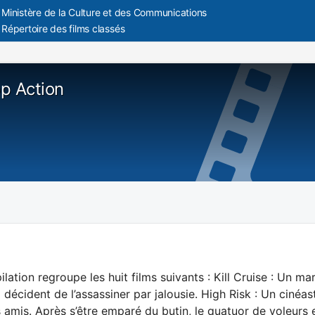
Ministère de la Culture et des Communications
Répertoire des films classés
p Action
lation regroupe les huit films suivants : Kill Cruise : Un mar
décident de l’assassiner par jalousie. High Risk : Un ciné
s amis. Après s’être emparé du butin, le quatuor de voleurs