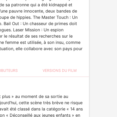
s de sa patronne qui a été kidnappé et
’une pauvre innocente, deux bandes de
roupe de hippies. The Master Touch : Un
up. Bail Out : Un chasseur de primes doit
rogues. Laser Mission : Un espion
 le résultat de ses recherches sur le
une femme est utilisée, à son insu, comme
situation, elle collabore avec son pays pour
RIBUTEURS
VERSIONS DU FILM
 et plus » au moment de sa sortie au
urd’hui, cette scène très brève ne risque
avait été classé dans la catégorie « 14 ans
ion « Déconseillé aux jeunes enfants » en