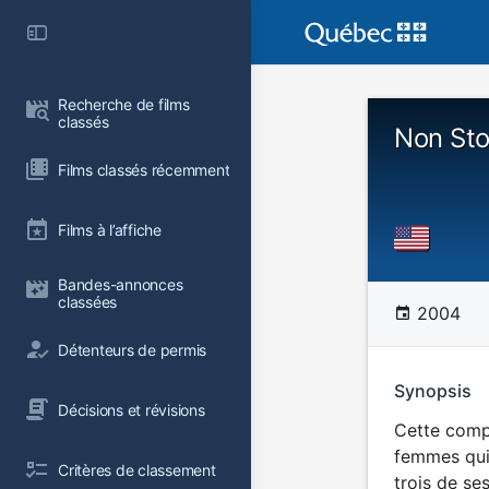
Recherche de films 
classés
Non Sto
Films classés récemment
Films à l’affiche
Bandes-annonces 
classées
2004
Détenteurs de permis
Synopsis
Décisions et révisions
Cette compi
femmes qui 
Critères de classement
trois de se