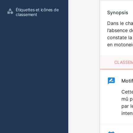
Étiquettes et icônes de 
Synopsis
classement
Dans le cha
l’absence d
constate la
en motoneig
CLASSEM
Clas
Moti
Classemen
du
Cette
mû pa
film
par l
inten