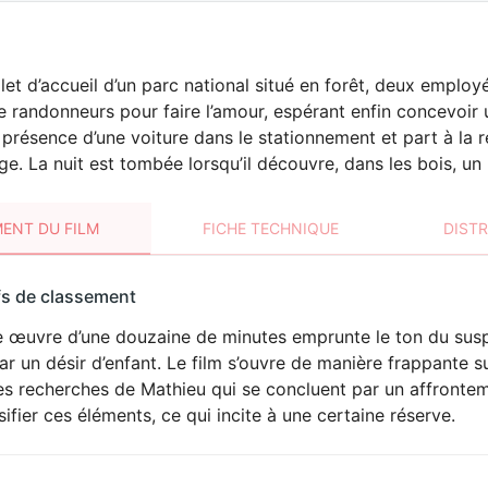
let d’accueil d’un parc national situé en forêt, deux employ
e randonneurs pour faire l’amour, espérant enfin concevoir 
 présence d’une voiture dans le stationnement et part à la 
e. La nuit est tombée lorsqu’il découvre, dans les bois, u
ENT DU FILM
FICHE TECHNIQUE
DIST
sement
fs de classement
t
 œuvre d’une douzaine de minutes emprunte le ton du suspe
DÉCONSEILLÉ
AUX JEUNES
r un désir d’enfant. Le film s’ouvre de manière frappante su
ENFANTS
es recherches de Mathieu qui se concluent par un affronteme
sifier ces éléments, ce qui incite à une certaine réserve.