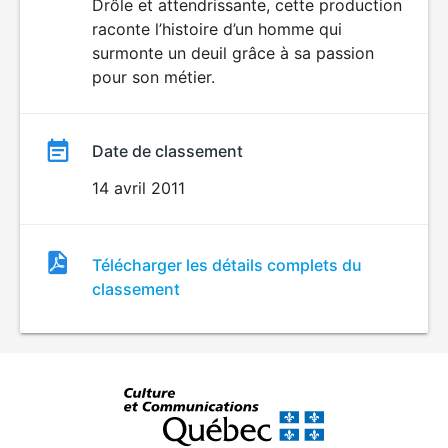
du
Drôle et attendrissante, cette production
raconte l’histoire d’un homme qui
film
surmonte un deuil grâce à sa passion
pour son métier.
Date de classement
14 avril 2011
Fichier
Télécharger les détails complets du
de
classement
classement