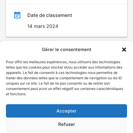
Date de classement
14 mars 2024
Gérer le consentement
Pour offrir les meilleures expériences, nous utilisons des technologies
telles que les cookies pour stocker et/ou accéder aux informations des
appareils. Le fait de consentir à ces technologies nous permettra de
traiter des données telles que le comportement de navigation ou les ID
uniques sur ce site. Le fait de ne pas consentir ou de retirer son
© Gouvernement du Québec, 2026
consentement peut avoir un effet négatif sur certaines caractéristiques
et fonctions.
Nous joindre
Plan du site
Accepter
Accessibilité
Accès à l'information
Refuser
Déclaration de services
Politique de confidentialité