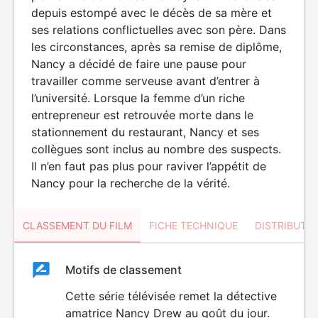
depuis estompé avec le décès de sa mère et
ses relations conflictuelles avec son père. Dans
les circonstances, après sa remise de diplôme,
Nancy a décidé de faire une pause pour
travailler comme serveuse avant d’entrer à
l’université. Lorsque la femme d’un riche
entrepreneur est retrouvée morte dans le
stationnement du restaurant, Nancy et ses
collègues sont inclus au nombre des suspects.
Il n’en faut pas plus pour raviver l’appétit de
Nancy pour la recherche de la vérité.
CLASSEMENT DU FILM
FICHE TECHNIQUE
DISTRIBUTE
Classement
Motifs de classement
Classement
du
Cette série télévisée remet la détective
DÉCONSEILLÉ
AUX JEUNES
amatrice Nancy Drew au goût du jour.
film