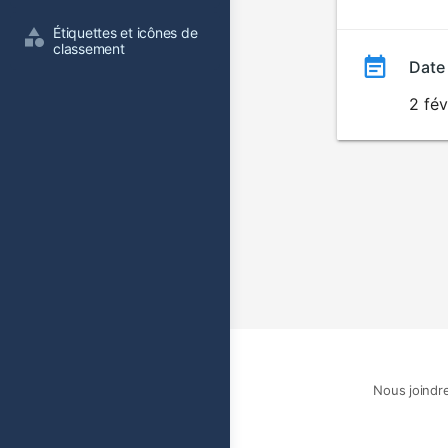
film
Étiquettes et icônes de 
classement
Date
2 fév
Nous joindr