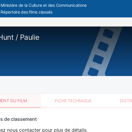
Ministère de la Culture et des Communications
Répertoire des films classés
unt / Paulie
ENT DU FILM
FICHE TECHNIQUE
DIST
sement
fs de classement
t
lez nous contacter pour plus de détails.