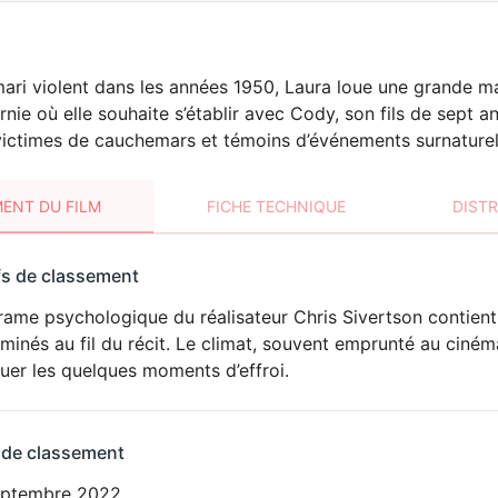
ari violent dans les années 1950, Laura loue une grande ma
ornie où elle souhaite s’établir avec Cody, son fils de sept 
ictimes de cauchemars et témoins d’événements surnaturel
ENT DU FILM
FICHE TECHNIQUE
DIST
sement
fs de classement
t
ame psychologique du réalisateur Chris Sivertson contient
minés au fil du récit. Le climat, souvent emprunté au ciné
uer les quelques moments d’effroi.
 de classement
eptembre 2022