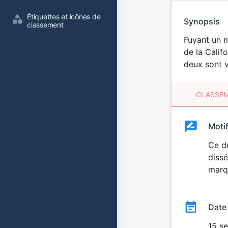
Étiquettes et icônes de 
Synopsis
classement
Fuyant un m
de la Calif
deux sont v
CLASSEM
Clas
Moti
Classemen
du
Ce dr
dissé
film
marq
Date
15 s