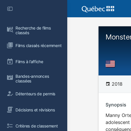
Recherche de films 
classés
Monste
Films classés récemment
Films à l’affiche
Bandes-annonces 
classées
2018
Détenteurs de permis
Synopsis
Décisions et révisions
Manny Orteg
adolescent 
Critères de classement
conséquenc