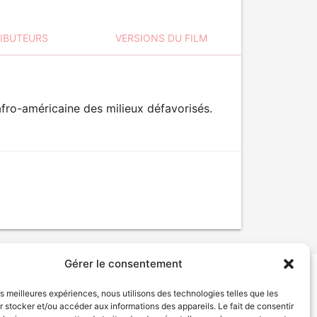
RIBUTEURS
VERSIONS DU FILM
afro-américaine des milieux défavorisés.
Gérer le consentement
les meilleures expériences, nous utilisons des technologies telles que les
tion de services
Politique de confidentialité
 stocker et/ou accéder aux informations des appareils. Le fait de consentir