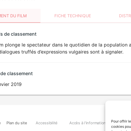
ENT DU FILM
FICHE TECHNIQUE
DIST
sement
fs de classement
t
lm plonge le spectateur dans le quotidien de la population 
ialogues truffés d’expressions vulgaires sont à signaler.
 de classement
nvier 2019
Pour offrir 
e
Plan du site
Accessibilité
Accès à l'information
Déclara
cookies pour