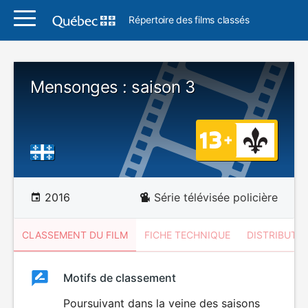
Répertoire des films classés
Mensonges : saison 3
2016
Série télévisée policière
CLASSEMENT DU FILM
FICHE TECHNIQUE
DISTRIBUTE
Classement
Motifs de classement
Classement
du
Poursuivant dans la veine des saisons