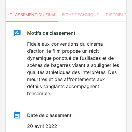
CLASSEMENT DU FILM
FICHE TECHNIQUE
DISTRIBUTE
Classement
Motifs de classement
Classement
du
Fidèle aux conventions du cinéma
VIOLENCE
d’action, le film propose un récit
film
dynamique ponctué de fusillades et de
scènes de bagarres visant à souligner les
qualités athlétiques des interprètes. Des
meurtres et des affrontements aux
détails sanglants accompagnent
l’ensemble.
Date de classement
20 avril 2022