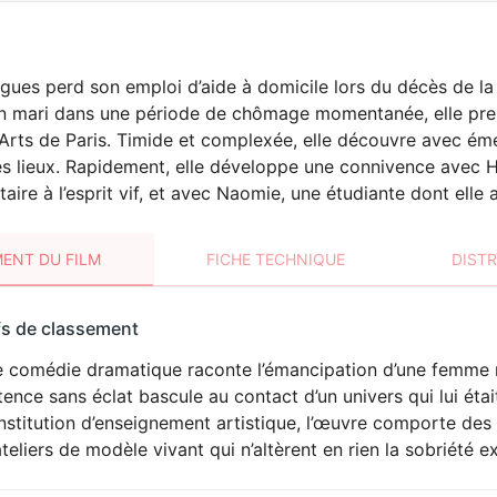
gues perd son emploi d’aide à domicile lors du décès de la v
on mari dans une période de chômage momentanée, elle pren
rts de Paris. Timide et complexée, elle découvre avec émer
s lieux. Rapidement, elle développe une connivence avec Hu
aire à l’esprit vif, et avec Naomie, une étudiante dont elle 
ENT DU FILM
FICHE TECHNIQUE
DIST
sement
fs de classement
t
e comédie dramatique raconte l’émancipation d’une femme m
stence sans éclat bascule au contact d’un univers qui lui 
nstitution d’enseignement artistique, l’œuvre comporte des
teliers de modèle vivant qui n’altèrent en rien la sobriété 