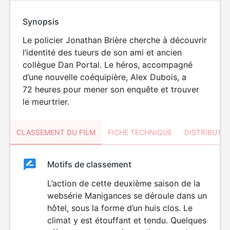
Synopsis
Le policier Jonathan Brière cherche à découvrir
l’identité des tueurs de son ami et ancien
collègue Dan Portal. Le héros, accompagné
d’une nouvelle coéquipière, Alex Dubois, a
72 heures pour mener son enquête et trouver
le meurtrier.
CLASSEMENT DU FILM
FICHE TECHNIQUE
DISTRIBUTE
Classement
Motifs de classement
Classement
du
L’action de cette deuxième saison de la
websérie Manigances se déroule dans un
film
hôtel, sous la forme d’un huis clos. Le
climat y est étouffant et tendu. Quelques