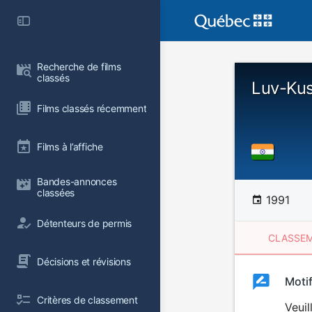
Recherche de films 
classés
Luv-Kus
Films classés récemment
Films à l’affiche
Bandes-annonces 
classées
1991
Détenteurs de permis
CLASSEM
Décisions et révisions
Clas
Moti
Classemen
Critères de classement
du
Veuil