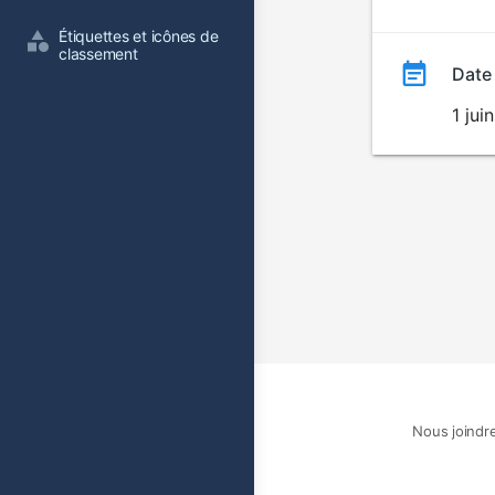
film
Étiquettes et icônes de 
classement
Date
1 jui
Nous joindr