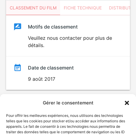
CLASSEMENT DU FILM
FICHE TECHNIQUE
DISTRIBUTE
Classement
Motifs de classement
Classement
du
Veuillez nous contacter pour plus de
DÉCONSEILLÉ
AUX JEUNES
détails.
film
ENFANTS
Date de classement
9 août 2017
Gérer le consentement
Pour offrir les meilleures expériences, nous utilisons des technologies
telles que les cookies pour stocker et/ou accéder aux informations des
appareils. Le fait de consentir à ces technologies nous permettra de
traiter des données telles que le comportement de navigation ou les ID