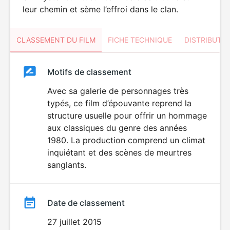
leur chemin et sème l’effroi dans le clan.
CLASSEMENT DU FILM
FICHE TECHNIQUE
DISTRIBUTE
Classement
Motifs de classement
Classement
du
Avec sa galerie de personnages très
VIOLENCE
typés, ce film d’épouvante reprend la
HORREUR
film
structure usuelle pour offrir un hommage
aux classiques du genre des années
1980. La production comprend un climat
inquiétant et des scènes de meurtres
sanglants.
Date de classement
27 juillet 2015