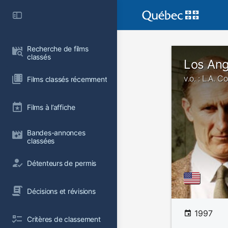
Recherche de films 
classés
Los Ang
v.o. : L.A. C
Films classés récemment
Films à l’affiche
Bandes-annonces 
classées
Détenteurs de permis
Décisions et révisions
1997
Critères de classement