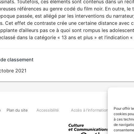
sinats. Toutefois, ces éléments sont contenus dans un récit
euses références au genre codé du film noir. En outre, le tr
poque passée, est allégé par les interventions du narrateur,
. Cet effet de contraste crée une certaine distance avec ce
pplante d’ailleurs pas ce à quoi sont rompus les adolescent
eclassé dans la catégorie « 13 ans et plus » et l’indication 
 de classement
ctobre 2021
Pour offrir 
e
Plan du site
Accessibilité
Accès à l'information
Déclara
cookies pour
à ces techn
de navigatio
consentement