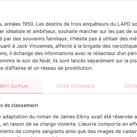
, années 1950. Les destins de trois enquêteurs du LAPD son
ier idéaliste et ambitieux, souhaite marcher sur les pas de 
é par des souvenirs familiaux, n’hésite pas à utiliser des m
Quant à Jack Vincennes, affecté à la brigade des narcotique
ns, il échange des informations avec le rédacteur d’un péri
mmis le soir de Noël, ils sont lancés séparément sur la pis
 d’affaires et un réseau de prostitution.
ENT DU FILM
FICHE TECHNIQUE
DIST
sement
fs de classement
t
 adaptation du roman de James Ellroy avait été réservée au
VIOLENCE
 en raison de sa charge violente. L’œuvre comporte en effe
ements de compte sanglants ainsi que des images de cadavr