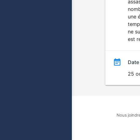
assas
nombr
une é
temps
ne su
est r
Date
25 o
Nous joindr