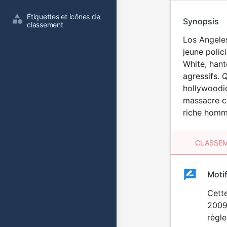
Étiquettes et icônes de 
Synopsis
classement
Los Angeles
jeune polic
White, hant
agressifs. 
hollywoodie
massacre co
riche homme
CLASSEM
Clas
Moti
Classemen
du
Cette
2009,
film
règl