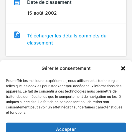
Date de classement
15 août 2002
Fichier
Télécharger les détails complets du
de
classement
classement
Gérer le consentement
Pour offrir les meilleures expériences, nous utilisons des technologies
telles que les cookies pour stocker et/ou accéder aux informations des
appareils. Le fait de consentir à ces technologies nous permettra de
traiter des données telles que le comportement de navigation ou les ID
uniques sur ce site. Le fait de ne pas consentir ou de retirer son
© Gouvernement du Québec, 2026
consentement peut avoir un effet négatif sur certaines caractéristiques
et fonctions.
Nous joindre
Plan du site
Accepter
Accessibilité