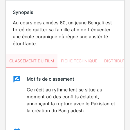
Synopsis
Au cours des années 60, un jeune Bengali est
forcé de quitter sa famille afin de fréquenter
une école coranique où règne une austérité
étouffante.
CLASSEMENT DU FILM
FICHE TECHNIQUE
DISTRIBUTE
Classement
Motifs de classement
Classement
du
Ce récit au rythme lent se situe au
moment où des conflits éclatent,
film
annonçant la rupture avec le Pakistan et
la création du Bangladesh.