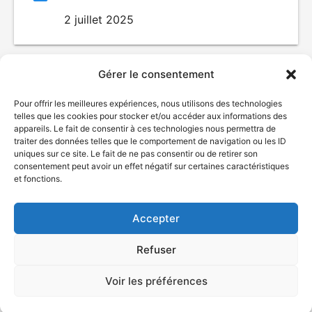
2 juillet 2025
Gérer le consentement
Pour offrir les meilleures expériences, nous utilisons des technologies
telles que les cookies pour stocker et/ou accéder aux informations des
appareils. Le fait de consentir à ces technologies nous permettra de
traiter des données telles que le comportement de navigation ou les ID
uniques sur ce site. Le fait de ne pas consentir ou de retirer son
© Gouvernement du Québec, 2026
consentement peut avoir un effet négatif sur certaines caractéristiques
et fonctions.
Nous joindre
Plan du site
Accepter
Accessibilité
Accès à l'information
Refuser
Déclaration de services
Politique de confidentialité
Voir les préférences