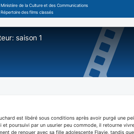
Ministère de la Culture et des Communications
Répertoire des films classés
eur: saison 1
uchard est libéré sous conditions après avoir purgé une pe
 et poursuivi par un usurier peu commode, il retourne vivr
ent de renouer avec sa fille adolescente Flavie, tandis 