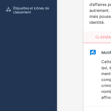
d’affaires 
Étiquettes et icônes de 
autrement. 
classement
mais poussé
identité.
CLASSEM
Clas
Moti
Classemen
du
Cette
qui, 
film
menti
comp
crim
nomb
affro