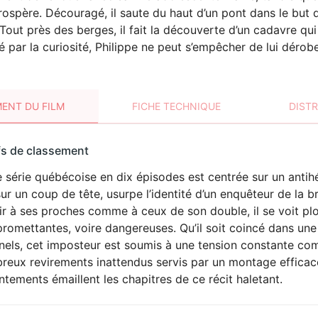
prospère. Découragé, il saute du haut d’un pont dans le but d’
Tout près des berges, il fait la découverte d’un cadavre qui
 par la curiosité, Philippe ne peut s’empêcher de lui dérob
ENT DU FILM
FICHE TECHNIQUE
DIST
sement
fs de classement
t
 série québécoise en dix épisodes est centrée sur un antih
sur un coup de tête, usurpe l’identité d’un enquêteur de la 
r à ses proches comme à ceux de son double, il se voit pl
romettantes, voire dangereuses. Qu’il soit coincé dans un
inels, cet imposteur est soumis à une tension constante 
reux revirements inattendus servis par un montage efficac
ntements émaillent les chapitres de ce récit haletant.