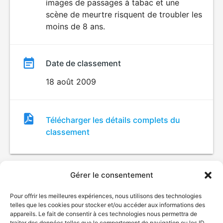
images de passages à tabac et une
scène de meurtre risquent de troubler les
moins de 8 ans.
Date de classement
18 août 2009
Fichier
Télécharger les détails complets du
de
classement
classement
Gérer le consentement
Pour offrir les meilleures expériences, nous utilisons des technologies
telles que les cookies pour stocker et/ou accéder aux informations des
appareils. Le fait de consentir à ces technologies nous permettra de
traiter des données telles que le comportement de navigation ou les ID