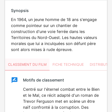
Synopsis
En 1964, un jeune homme de 18 ans s'engage
comme pointeur sur un chantier de
construction d'une voie ferrée dans les
Territoires du Nord-Ouest. Les hautes valeurs
morales que lui a inculquées son défunt père
sont alors mises à rude épreuve.
CLASSEMENT DU FILM
FICHE TECHNIQUE
DISTRIBUTE
Classement
Motifs de classement
Classement
du
Centré sur l'éternel combat entre le Bien
DÉCONSEILLÉ
AUX JEUNES
et le Mal, ce récit adapté d'un roman de
film
ENFANTS
Trevor Ferguson met en scène un être
naïf confronté à la corruption. Des