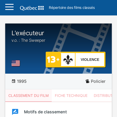
Répertoire des films classés
L'exécuteur
v.o. : The Sweeper
VIOLENCE
1995
Policier
CLASSEMENT DU FILM
FICHE TECHNIQUE
DISTRIBUTE
Classement
Motifs de classement
Classement