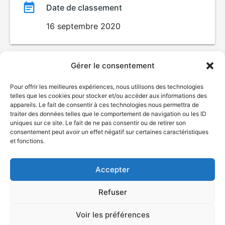
Date de classement
16 septembre 2020
Gérer le consentement
Pour offrir les meilleures expériences, nous utilisons des technologies
telles que les cookies pour stocker et/ou accéder aux informations des
appareils. Le fait de consentir à ces technologies nous permettra de
traiter des données telles que le comportement de navigation ou les ID
uniques sur ce site. Le fait de ne pas consentir ou de retirer son
© Gouvernement du Québec, 2026
consentement peut avoir un effet négatif sur certaines caractéristiques
et fonctions.
Nous joindre
Plan du site
Accepter
Accessibilité
Accès à l'information
Refuser
Déclaration de services
Politique de confidentialité
Voir les préférences