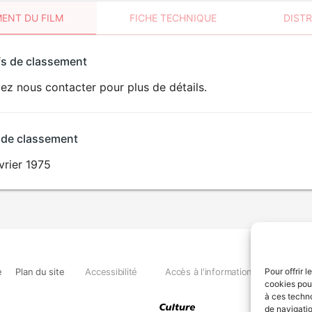
ENT DU FILM
FICHE TECHNIQUE
DIST
sement
fs de classement
t
lez nous contacter pour plus de détails.
 de classement
vrier 1975
e
Plan du site
Accessibilité
Accès à l'information
Déclara
Pour offrir 
cookies pour
à ces techn
de navigatio