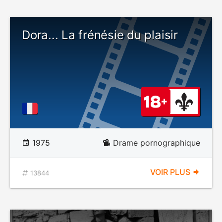
Dora... La frénésie du plaisir
1975
Drame pornographique
VOIR PLUS
13844