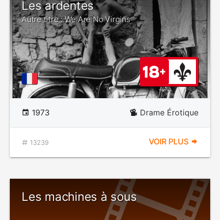
Les ardentes
Autre titre : We Are No Virgins
1973
Drame Érotique
VOIR PLUS
13239
Les machines à sous