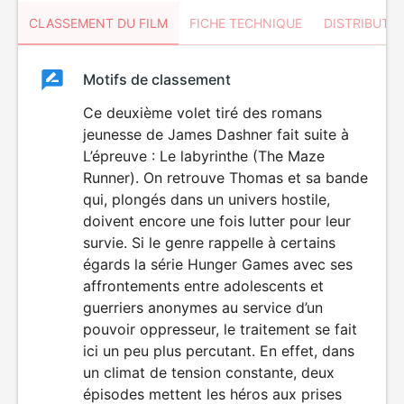
CLASSEMENT DU FILM
FICHE TECHNIQUE
DISTRIBUTE
Classement
Motifs de classement
Classement
du
Ce deuxième volet tiré des romans
jeunesse de James Dashner fait suite à
film
L’épreuve : Le labyrinthe (The Maze
Runner). On retrouve Thomas et sa bande
qui, plongés dans un univers hostile,
doivent encore une fois lutter pour leur
survie. Si le genre rappelle à certains
égards la série Hunger Games avec ses
affrontements entre adolescents et
guerriers anonymes au service d’un
pouvoir oppresseur, le traitement se fait
ici un peu plus percutant. En effet, dans
un climat de tension constante, deux
épisodes mettent les héros aux prises