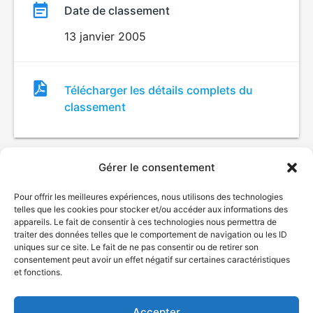
Date de classement
13 janvier 2005
Fichier
Télécharger les détails complets du
de
classement
classement
Gérer le consentement
Pour offrir les meilleures expériences, nous utilisons des technologies
telles que les cookies pour stocker et/ou accéder aux informations des
appareils. Le fait de consentir à ces technologies nous permettra de
traiter des données telles que le comportement de navigation ou les ID
uniques sur ce site. Le fait de ne pas consentir ou de retirer son
© Gouvernement du Québec, 2026
consentement peut avoir un effet négatif sur certaines caractéristiques
et fonctions.
Nous joindre
Plan du site
Accepter
Accessibilité