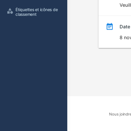
du
Veuil
Étiquettes et icônes de 
film
classement
Date
8 no
Nous joindr