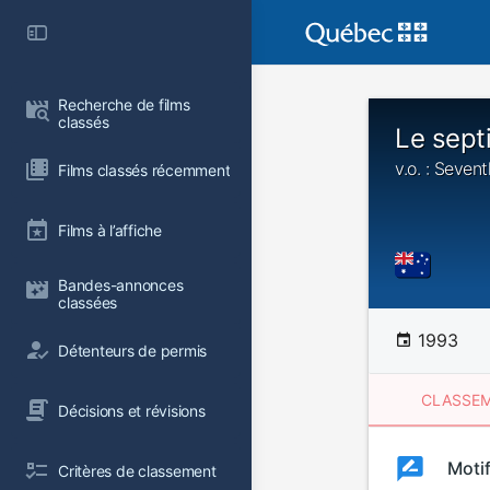
Recherche de films 
classés
Le sept
v.o. : Sevent
Films classés récemment
Films à l’affiche
Bandes-annonces 
classées
1993
Détenteurs de permis
CLASSEM
Décisions et révisions
Clas
Moti
Classemen
Critères de classement