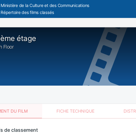
Ministère de la Culture et des Communications
Répertoire des films classés
ième étage
h Floor
ENT DU FILM
FICHE TECHNIQUE
DIST
sement
fs de classement
t