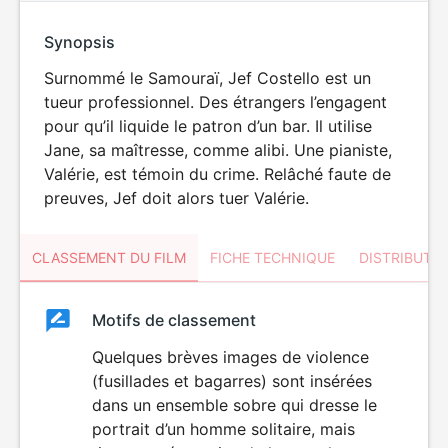
Synopsis
Surnommé le Samouraï, Jef Costello est un
tueur professionnel. Des étrangers l’engagent
pour qu’il liquide le patron d’un bar. Il utilise
Jane, sa maîtresse, comme alibi. Une pianiste,
Valérie, est témoin du crime. Relâché faute de
preuves, Jef doit alors tuer Valérie.
CLASSEMENT DU FILM
FICHE TECHNIQUE
DISTRIBUTE
Classement
Motifs de classement
Classement
du
Quelques brèves images de violence
DÉCONSEILLÉ
AUX JEUNES
(fusillades et bagarres) sont insérées
film
ENFANTS
dans un ensemble sobre qui dresse le
portrait d’un homme solitaire, mais