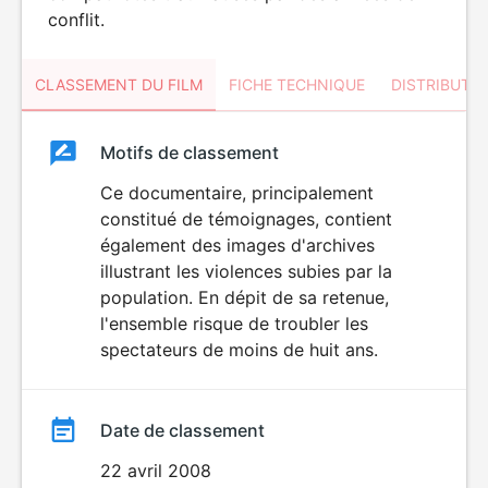
conflit.
CLASSEMENT DU FILM
FICHE TECHNIQUE
DISTRIBUTE
Classement
Motifs de classement
Classement
du
Ce documentaire, principalement
DÉCONSEILLÉ
AUX JEUNES
constitué de témoignages, contient
film
ENFANTS
également des images d'archives
illustrant les violences subies par la
population. En dépit de sa retenue,
l'ensemble risque de troubler les
spectateurs de moins de huit ans.
Date de classement
22 avril 2008