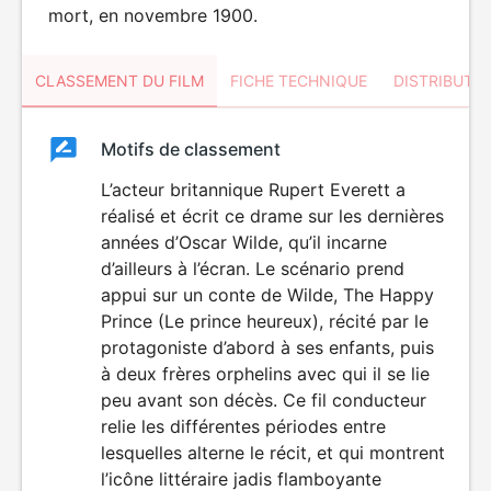
mort, en novembre 1900.
CLASSEMENT DU FILM
FICHE TECHNIQUE
DISTRIBUTE
Classement
Motifs de classement
Classement
du
L’acteur britannique Rupert Everett a
réalisé et écrit ce drame sur les dernières
film
années d’Oscar Wilde, qu’il incarne
d’ailleurs à l’écran. Le scénario prend
appui sur un conte de Wilde, The Happy
Prince (Le prince heureux), récité par le
protagoniste d’abord à ses enfants, puis
à deux frères orphelins avec qui il se lie
peu avant son décès. Ce fil conducteur
relie les différentes périodes entre
lesquelles alterne le récit, et qui montrent
l’icône littéraire jadis flamboyante