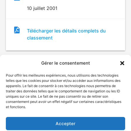
10 juillet 2001
Fichier
Télécharger les détails complets du
de
classement
classement
Gérer le consentement
Pour offrir les meilleures expériences, nous utilisons des technologies
telles que les cookies pour stocker et/ou accéder aux informations des
appareils. Le fait de consentir à ces technologies nous permettra de
traiter des données telles que le comportement de navigation ou les ID
uniques sur ce site. Le fait de ne pas consentir ou de retirer son
© Gouvernement du Québec, 2026
consentement peut avoir un effet négatif sur certaines caractéristiques
et fonctions.
Nous joindre
Plan du site
Accepter
Accessibilité
Accès à l'information