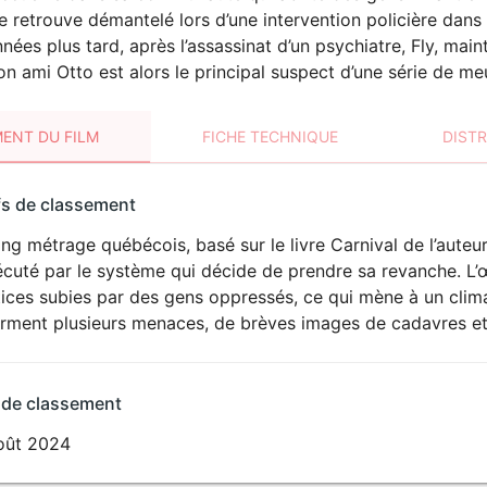
e retrouve démantelé lors d’une intervention policière dans 
nnées plus tard, après l’assassinat d’un psychiatre, Fly, main
Son ami Otto est alors le principal suspect d’une série de me
ENT DU FILM
FICHE TECHNIQUE
DIST
sement
fs de classement
t
ng métrage québécois, basé sur le livre Carnival de l’auteu
cuté par le système qui décide de prendre sa revanche. L’
tices subies par des gens oppressés, ce qui mène à un clim
rment plusieurs menaces, de brèves images de cadavres et 
 de classement
oût 2024