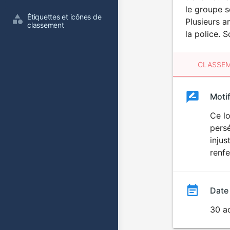
le groupe s
Étiquettes et icônes de 
Plusieurs a
classement
la police. 
CLASSEM
Clas
Moti
Classemen
du
Ce lo
persé
film
injus
renfe
Date
30 a