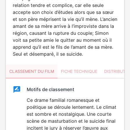
relation tendre et complice, car elle seule
accepte son choix d’études alors que sa sœur
et son père méprisent la vie qu’il mène. L’ancien
amant de sa mère arrive à l’improviste dans la
région, causant la rupture du couple; Simon
voit sa petite amie le quitter au moment où il
apprend qu’il est le fils de l’amant de sa mère.
Seul et désemparé, il se suicide.
CLASSEMENT DU FILM
FICHE TECHNIQUE
DISTRIBUTE
Classement
Motifs de classement
Classement
du
Ce drame familial romanesque et
poétique se déroule lentement. Le climat
film
est sombre et nostalgique. Une courte
scène de masturbation et le suicide final
incitent le jury à réserver l’œuvre aux