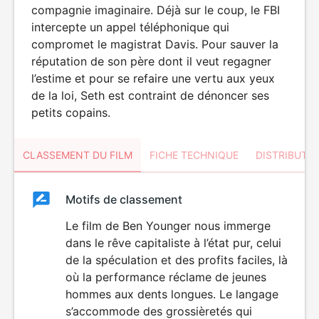
compagnie imaginaire. Déjà sur le coup, le FBI
intercepte un appel téléphonique qui
compromet le magistrat Davis. Pour sauver la
réputation de son père dont il veut regagner
l’estime et pour se refaire une vertu aux yeux
de la loi, Seth est contraint de dénoncer ses
petits copains.
CLASSEMENT DU FILM
FICHE TECHNIQUE
DISTRIBUTE
Classement
Motifs de classement
Classement
du
Le film de Ben Younger nous immerge
DÉCONSEILLÉ
AUX JEUNES
dans le rêve capitaliste à l’état pur, celui
film
ENFANTS
de la spéculation et des profits faciles, là
où la performance réclame de jeunes
hommes aux dents longues. Le langage
s’accommode des grossièretés qui