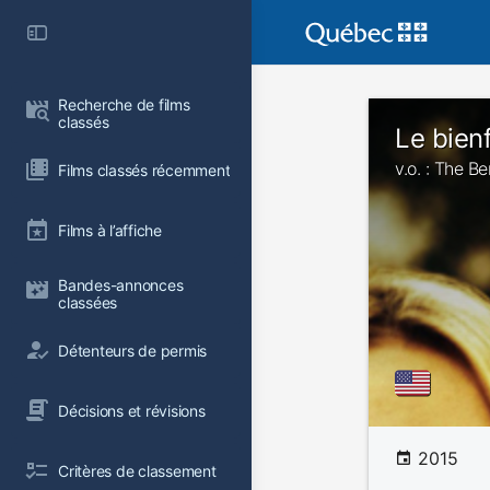
Recherche de films 
classés
Le bien
v.o. : The B
Films classés récemment
Films à l’affiche
Bandes-annonces 
classées
Détenteurs de permis
Décisions et révisions
2015
Critères de classement