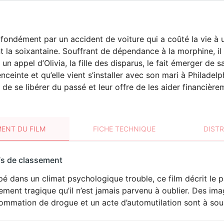
ondément par un accident de voiture qui a coûté la vie à 
nt la soixantaine. Souffrant de dépendance à la morphine, il 
un appel d’Olivia, la fille des disparus, le fait émerger de s
 enceinte et qu’elle vient s’installer avec son mari à Philade
 de se libérer du passé et leur offre de les aider financière
ENT DU FILM
FICHE TECHNIQUE
DIST
sement
fs de classement
t
é dans un climat psychologique trouble, ce film décrit le 
ment tragique qu’il n’est jamais parvenu à oublier. Des ima
ommation de drogue et un acte d’automutilation sont à soul