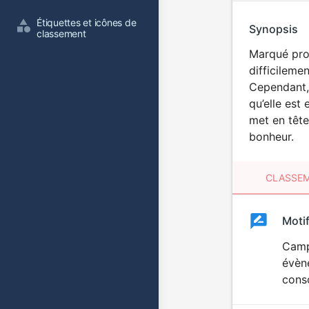
Étiquettes et icônes de 
Synopsis
classement
Marqué prof
difficileme
Cependant, 
qu’elle est
met en tête
bonheur.
CLASSEM
Clas
Moti
Classemen
du
Camp
évène
film
cons