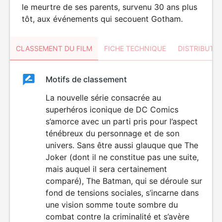
le meurtre de ses parents, survenu 30 ans plus
tôt, aux événements qui secouent Gotham.
CLASSEMENT DU FILM
FICHE TECHNIQUE
DISTRIBUTE
Classement
Motifs de classement
Classement
du
La nouvelle série consacrée au
superhéros iconique de DC Comics
film
s’amorce avec un parti pris pour l’aspect
ténébreux du personnage et de son
univers. Sans être aussi glauque que The
Joker (dont il ne constitue pas une suite,
mais auquel il sera certainement
comparé), The Batman, qui se déroule sur
fond de tensions sociales, s’incarne dans
une vision somme toute sombre du
combat contre la criminalité et s’avère