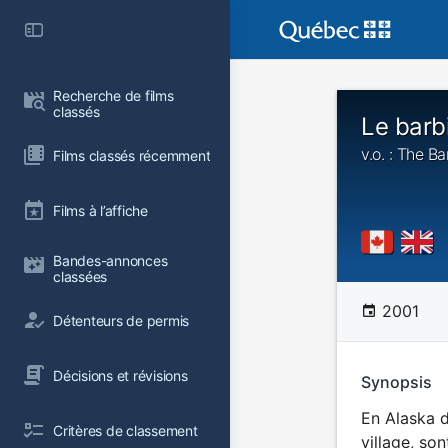
Recherche de films 
classés
Le barb
v.o. : The B
Films classés récemment
Films à l’affiche
Bandes-annonces 
classées
2001
Détenteurs de permis
Décisions et révisions
Synopsis
En Alaska d
Critères de classement
village, so