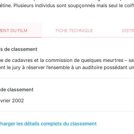
iétine. Plusieurs individus sont soupçonnés mais seul le coiff
ENT DU FILM
FICHE TECHNIQUE
DIST
sement
fs de classement
t
ue de cadavres et la commission de quelques meurtres – sa
nt le jury à réserver l’ensemble à un auditoire possédant u
 de classement
évrier 2002
er
charger les détails complets du classement
sement