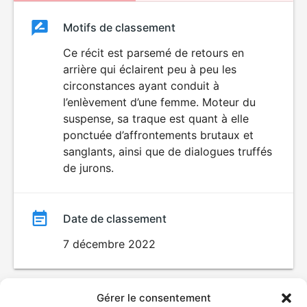
Classement
Motifs de classement
Classement
du
Ce récit est parsemé de retours en
VIOLENCE
LANGAGE
arrière qui éclairent peu à peu les
film
VULGAIRE
circonstances ayant conduit à
l’enlèvement d’une femme. Moteur du
suspense, sa traque est quant à elle
ponctuée d’affrontements brutaux et
sanglants, ainsi que de dialogues truffés
de jurons.
Date de classement
7 décembre 2022
Gérer le consentement