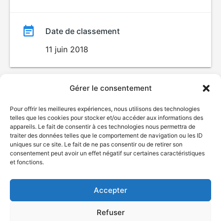
Date de classement
11 juin 2018
Gérer le consentement
Pour offrir les meilleures expériences, nous utilisons des technologies
telles que les cookies pour stocker et/ou accéder aux informations des
appareils. Le fait de consentir à ces technologies nous permettra de
traiter des données telles que le comportement de navigation ou les ID
uniques sur ce site. Le fait de ne pas consentir ou de retirer son
© Gouvernement du Québec, 2026
consentement peut avoir un effet négatif sur certaines caractéristiques
et fonctions.
Nous joindre
Plan du site
Accepter
Accessibilité
Accès à l'information
Refuser
Déclaration de services