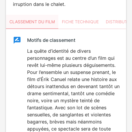
irruption dans le chalet.
CLASSEMENT DU FILM
FICHE TECHNIQUE
DISTRIBUTE
Classement
Motifs de classement
Classement
du
La quête d’identité de divers
VIOLENCE
personnages est au centre d’un film qui
film
revêt lui-même plusieurs déguisements.
Pour l’ensemble un suspense prenant, le
film d’Érik Canuel relate une histoire aux
détours inattendus en devenant tantôt un
drame sentimental, tantôt une comédie
noire, voire un mystère teinté de
fantastique. Avec son lot de scènes
sensuelles, de sanglantes et violentes
bagarres, brèves mais néanmoins
appuyées, ce spectacle sera de toute