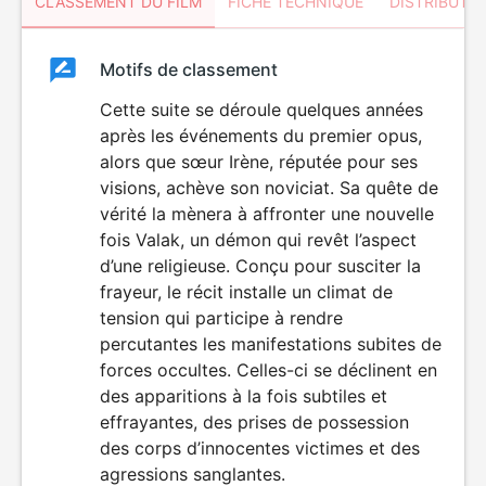
CLASSEMENT DU FILM
FICHE TECHNIQUE
DISTRIBUTE
Classement
Motifs de classement
Classement
du
Cette suite se déroule quelques années
VIOLENCE
après les événements du premier opus,
HORREUR
film
alors que sœur Irène, réputée pour ses
visions, achève son noviciat. Sa quête de
vérité la mènera à affronter une nouvelle
fois Valak, un démon qui revêt l’aspect
d’une religieuse. Conçu pour susciter la
frayeur, le récit installe un climat de
tension qui participe à rendre
percutantes les manifestations subites de
forces occultes. Celles-ci se déclinent en
des apparitions à la fois subtiles et
effrayantes, des prises de possession
des corps d’innocentes victimes et des
agressions sanglantes.