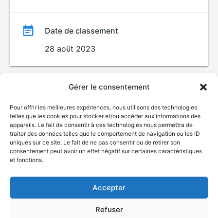
Date de classement
28 août 2023
Gérer le consentement
Pour offrir les meilleures expériences, nous utilisons des technologies
telles que les cookies pour stocker et/ou accéder aux informations des
appareils. Le fait de consentir à ces technologies nous permettra de
traiter des données telles que le comportement de navigation ou les ID
uniques sur ce site. Le fait de ne pas consentir ou de retirer son
© Gouvernement du Québec, 2026
consentement peut avoir un effet négatif sur certaines caractéristiques
et fonctions.
Nous joindre
Plan du site
Accepter
Accessibilité
Accès à l'information
Refuser
Déclaration de services